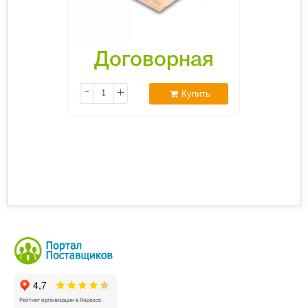
Договорная
-
+
Купить