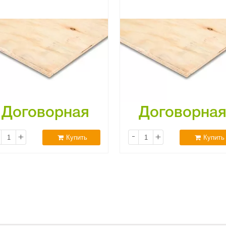
Договорная
Договорна
+
-
+
Купить
Купить