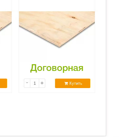
я
Договорная
-
+
Купить