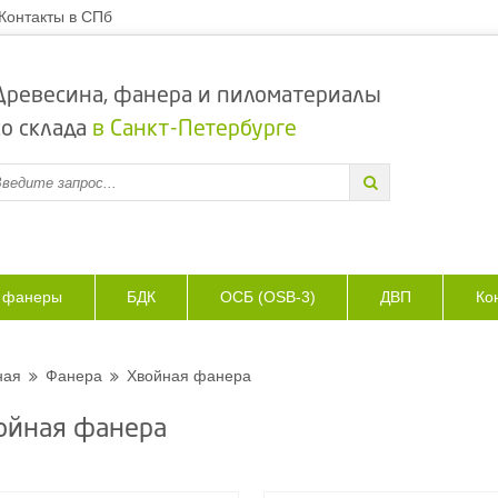
Контакты в СПб
Древесина, фанера и пиломатериалы
со склада
в Санкт-Петербурге
з фанеры
БДК
ОСБ (OSB-3)
ДВП
Ко
ная
Фанера
Хвойная фанера
ойная фанера