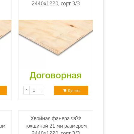
2440х1220, сорт 3/3
я
Договорная
-
+
Купить
Хвойная фанера ФСФ
ом
толщиной 21 мм размером
2440х1220, сорт 3/3