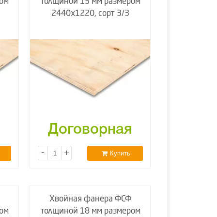
ом
толщиной 15 мм размером
2440х1220, сорт 3/3
я
Договорная
-
+
Купить
Хвойная фанера ФСФ
ом
толщиной 18 мм размером