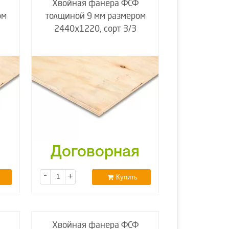
Хвойная фанера ФСФ
ом
толщиной 9 мм размером
2440х1220, сорт 3/3
я
Договорная
-
+
Купить
Хвойная фанера ФСФ