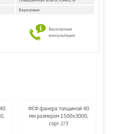
Повышенная влагостойкость
Березовая
Бесплатная
консультация
40
ФСФ фанера толщиной 40
ФСФ фан
0,
мм размером 1500х3000,
мм разм
сорт 2/3