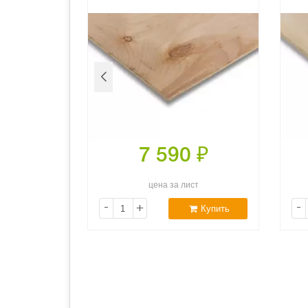
0
₽
7 590
₽
ст
цена за лист
-
+
-
Купить
Купить