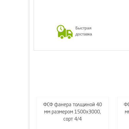
Быстрая
доставка
щиной 40
ФСФ фанера толщиной 40
Ф
00х1500,
мм размером 1500х3000,
м
4
сорт 4/4