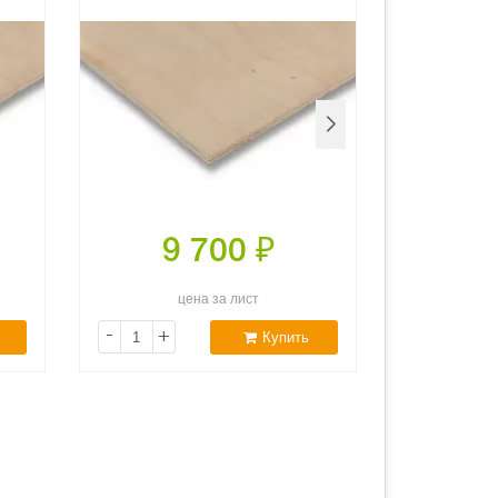
9 700
₽
1
цена за лист
ц
-
+
-
+
Купить