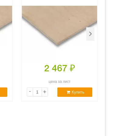
2 467
₽
2
цена за лист
ц
-
+
-
+
Купить