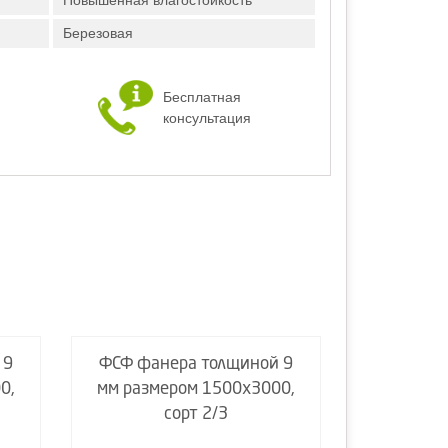
Повышенная влагостойкость
Березовая
Бесплатная
консультация
 9
ФСФ фанера толщиной 9
ФСФ фан
0,
мм размером 1500х3000,
мм разм
сорт 2/3