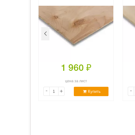
0
₽
1 960
₽
ст
цена за лист
-
+
-
Купить
Купить