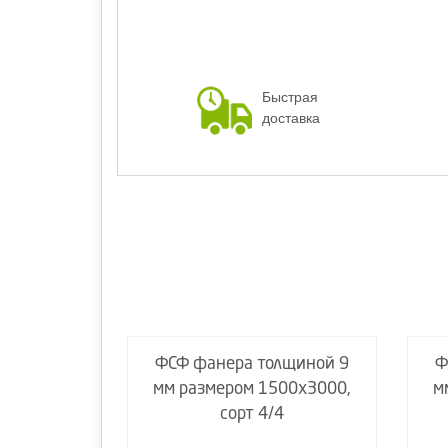
Быстрая
доставка
лщиной 9
ФСФ фанера толщиной 9
Ф
00х1500,
мм размером 1500х3000,
м
4
сорт 4/4