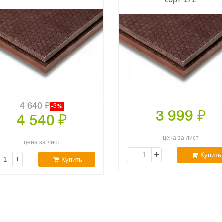
сорт 1/1
4 640
₽
-3%
3 999
₽
4 540
₽
цена за лист
цена за лист
-
+
Купить
+
Купить