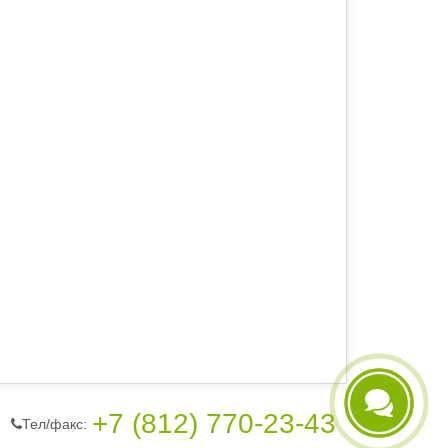
+7 (812) 770-23-43
Тел/фaкc:
Telegram