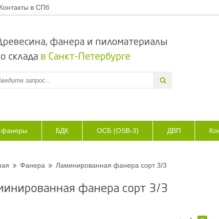
Контакты в СПб
Древесина, фанера и пиломатериалы
со склада
в Санкт-Петербурге
з фанеры
БДК
ОСБ (OSB-3)
ДВП
Ко
ная
Фанера
Ламинированная фанера сорт 3/3
минированная фанера сорт 3/3