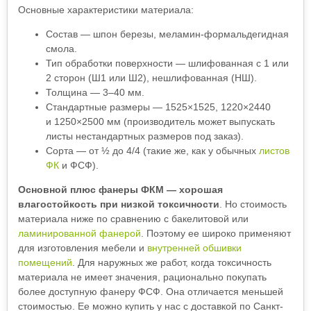
Основные характеристики материала:
Состав — шпон березы, меламин-формальдегидная
смола.
Тип обработки поверхности — шлифованная с 1 или
2 сторон (Ш1 или Ш2), нешлифованная (НШ).
Толщина — 3–40 мм.
Стандартные размеры — 1525×1525, 1220×2440
и 1250×2500 мм (производитель может выпускать
листы нестандартных размеров под заказ).
Сорта — от ½ до 4/4 (такие же, как у обычных
листов
ФК
и ФСФ).
Основной плюс фанеры ФКМ — хорошая
влагостойкость при низкой токсичности
. Но стоимость
материала ниже по сравнению с бакелитовой или
ламинированной фанерой
. Поэтому ее широко применяют
для изготовления мебели и
внутренней обшивки
помещений
. Для наружных же работ, когда токсичность
материала не имеет значения, рационально покупать
более доступную фанеру ФСФ. Она отличается меньшей
стоимостью. Ее можно купить у нас с доставкой по Санкт-