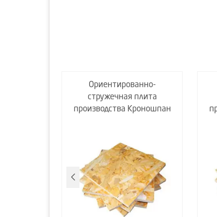
анно-
Ориентированно-
плита
стружечная плита
 Торжок
производства Кроношпан
п