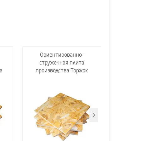
Ориентированно-
Орие
стружечная плита
стру
а
производства Торжок
произв