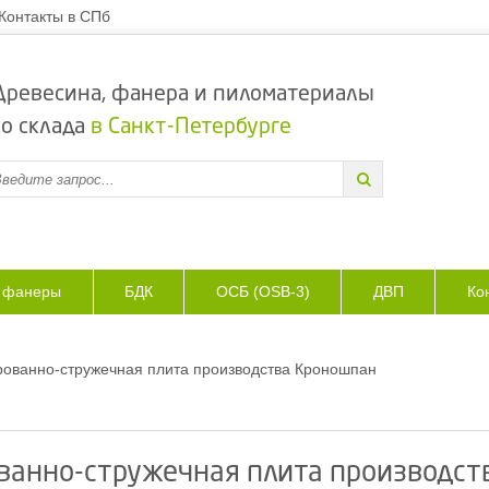
Контакты в СПб
Древесина, фанера и пиломатериалы
со склада
в Санкт-Петербурге
з фанеры
БДК
ОСБ (OSB-3)
ДВП
Ко
ованно-стружечная плита производства Кроношпан
ванно-стружечная плита производст