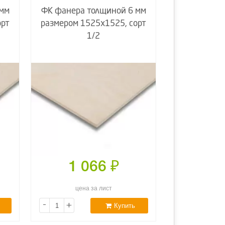
 мм
ФК фанера толщиной 6 мм
орт
размером 1525х1525, сорт
1/2
1 066
₽
цена за лист
-
+
Купить