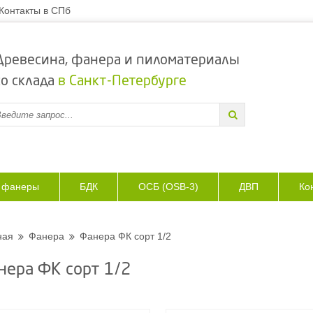
Контакты в СПб
Древесина, фанера и пиломатериалы
со склада
в Санкт-Петербурге
з фанеры
БДК
ОСБ (OSB-3)
ДВП
Ко
ная
Фанера
Фанера ФК сорт 1/2
нера ФК сорт 1/2