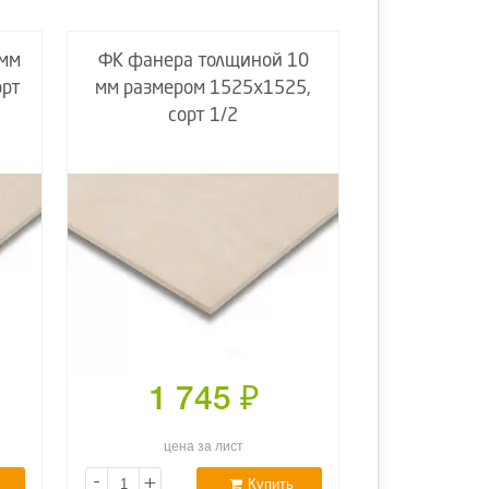
 мм
ФК фанера толщиной 10
орт
мм размером 1525х1525,
сорт 1/2
1 745
₽
цена за лист
-
+
Купить