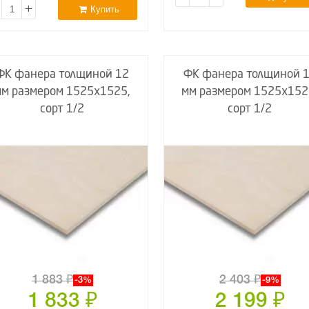
+
Купить
ФК фанера толщиной 12
ФК фанера толщиной 
мм размером 1525х1525,
мм размером 1525х152
сорт 1/2
сорт 1/2
1 883
₽
2 403
₽
-3%
-9%
1 833
₽
2 199
₽