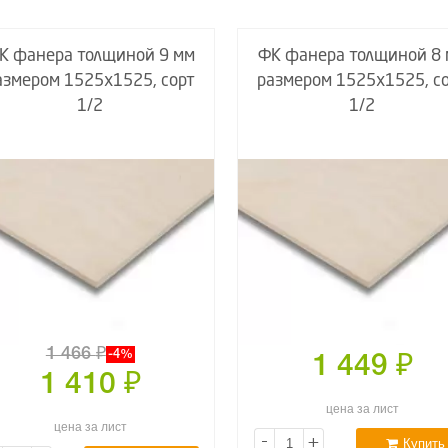
К фанера толщиной 9 мм
ФК фанера толщиной 8
азмером 1525х1525, сорт
размером 1525х1525, с
1/2
1/2
1 466
₽
-4%
1 449
₽
1 410
₽
цена за лист
цена за лист
-
+
Купить