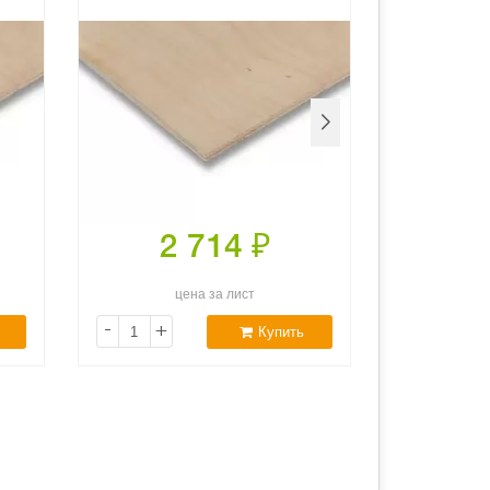
2 714
₽
2
цена за лист
ц
-
+
-
+
Купить