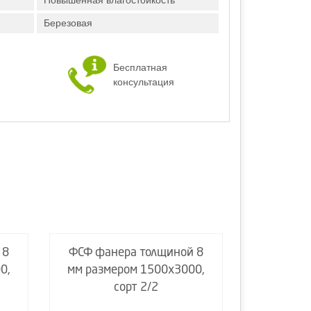
Повышенная влагостойкость
Березовая
Бесплатная
консультация
 8
ФСФ фанера толщиной 8
ФСФ фан
0,
мм размером 1500х3000,
мм разм
сорт 2/2