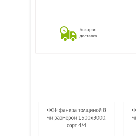
Быстрая
доставка
лщиной 8
ФСФ фанера толщиной 8
Ф
00х1500,
мм размером 1500х3000,
м
4
сорт 4/4