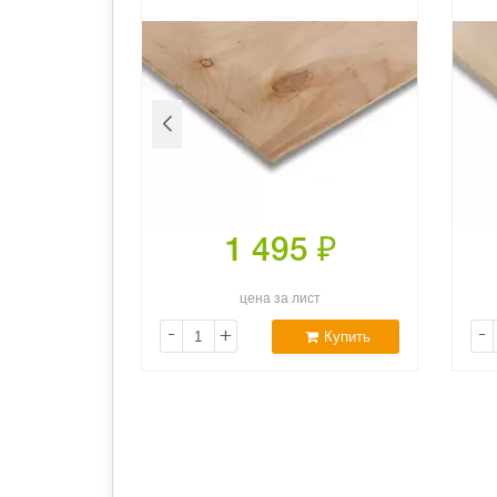
5
₽
1 495
₽
ст
цена за лист
-
+
-
Купить
Купить