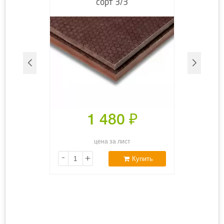
сорт 3/3
1 480
₽
цена за лист
-
+
Купить