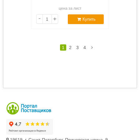
цена за лист
-
+
Купить
1
2
3
4
19619, г. Санкт-Петербург, Приневская улица, 9