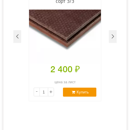
сорт 3/3
2 400
₽
цена за лист
-
+
Купить