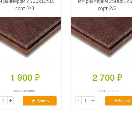
м размером 2500х1250,
мм размером 2500х125
сорт 3/3
сорт 2/2
1 900
₽
2 700
₽
цена за лист
цена за лист
+
-
+
Купить
Купить