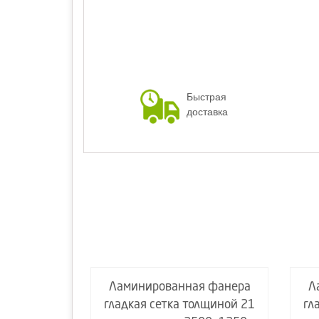
Быстрая
доставка
я фанера
Ламинированная фанера
Л
олщиной 15
гладкая сетка толщиной 21
гл