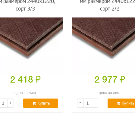
м размером 2440х1220,
мм размером 2440х122
сорт 3/3
сорт 2/2
2 418
₽
2 977
₽
цена за лист
цена за лист
+
-
+
Купить
Купить