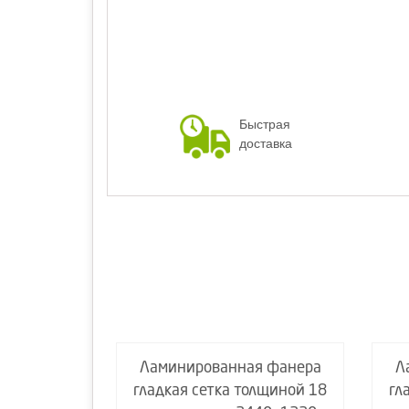
Быстрая
доставка
я фанера
Ламинированная фанера
Л
олщиной 9
гладкая сетка толщиной 18
гл