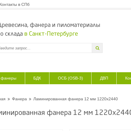
Контакты в СПб
Древесина, фанера и пиломатериалы
со склада
в Санкт-Петербурге
з фанеры
БДК
ОСБ (OSB-3)
ДВП
Ко
ная
Фанера
Ламинированная фанера 12 мм 1220х2440
минированная фанера 12 мм 1220х244