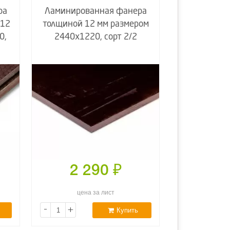
ра
Ламинированная фанера
 12
толщиной 12 мм размером
0,
2440х1220, сорт 2/2
2 290
₽
цена за лист
-
+
Купить