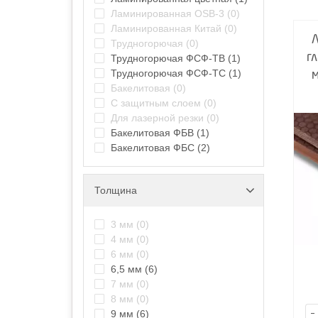
Ламинированная OSB-3
(0)
Ламинированная Китай
(0)
Трудногорючая
(0)
г
Трудногорючая ФСФ-ТВ
(1)
Трудногорючая ФСФ-ТС
(1)
Бакелитовая
(0)
С защитным слоем
(0)
Для лазерной резки
(0)
Бакелитовая ФБВ
(1)
Бакелитовая ФБС
(2)
Толщина
3 мм
(0)
4 мм
(0)
6 мм
(0)
6,5 мм
(6)
7 мм
(0)
8 мм
(0)
-
9 мм
(6)