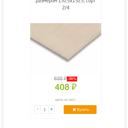
размером 1525х1525, сорт
2/4
630
₽
-36%
408
₽
цена за лист
-
+
Купить