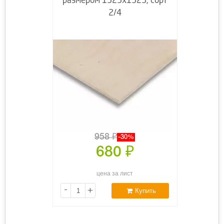
размером 1525х1525, сорт
2/4
958
₽
-30%
680
₽
цена за лист
-
+
Купить